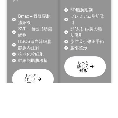
5D脂肪彫刻
Bmac – 骨髄穿刺
プレミアム脂肪吸
濃縮液
引
SVF – 自己脂肪濃
顔/太もも/腕の脂
縮物
肪吸引
HSCS造血幹細胞
脂肪吸引修正手術
静脈内注射
腹部整形
抗老化幹細胞
幹細胞脂肪移植
もっと
詳しく
知る
もっと
詳しく
知る